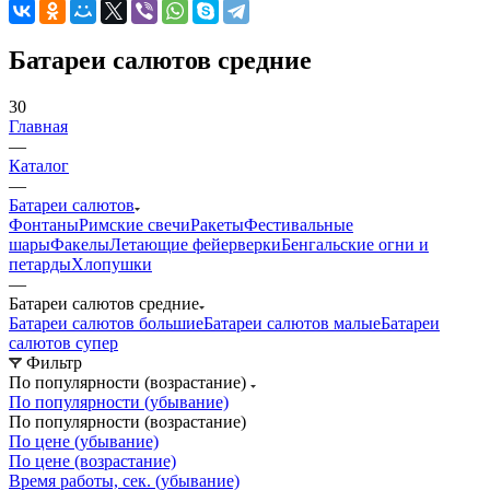
Батареи салютов средние
30
Главная
—
Каталог
—
Батареи салютов
Фонтаны
Римские свечи
Ракеты
Фестивальные
шары
Факелы
Летающие фейерверки
Бенгальские огни и
петарды
Хлопушки
—
Батареи салютов средние
Батареи салютов большие
Батареи салютов малые
Батареи
салютов супер
Фильтр
По популярности (возрастание)
По популярности (убывание)
По популярности (возрастание)
По цене (убывание)
По цене (возрастание)
Время работы, сек. (убывание)