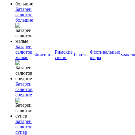
Батареи
салютов
большие
Батареи
салютов
Римские
Фестивальные
Фонтаны
Ракеты
Факел
малые
свечи
шары
Батареи
салютов
средние
Батареи
салютов
супер