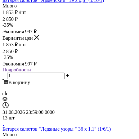
Батарея салютов "Армейский" 19 х 0,8" (1/16/1)
Много
1 853
₽
/шт
2 850
₽
-
35
%
Экономия
997
₽
Варианты цен
1 853
₽
/шт
2 850
₽
-
35
%
Экономия
997
₽
Подробности
В корзину
31.08.2026 23:59:00
0
0
0
0
13
шт
Батарея салютов "Ледяные узоры " 36 х 1,1" (1/6/1)
Много