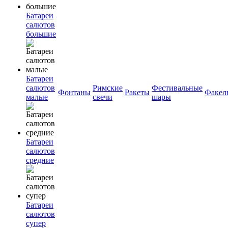
Батареи
салютов
большие
Батареи
салютов
Римские
Фестивальные
Фонтаны
Ракеты
Факел
малые
свечи
шары
Батареи
салютов
средние
Батареи
салютов
супер