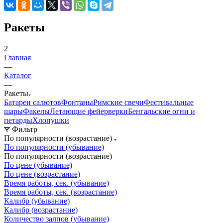
Ракеты
2
Главная
—
Каталог
—
Ракеты
Батареи салютов
Фонтаны
Римские свечи
Фестивальные
шары
Факелы
Летающие фейерверки
Бенгальские огни и
петарды
Хлопушки
Фильтр
По популярности (возрастание)
По популярности (убывание)
По популярности (возрастание)
По цене (убывание)
По цене (возрастание)
Время работы, сек. (убывание)
Время работы, сек. (возрастание)
Калибр (убывание)
Калибр (возрастание)
Количество залпов (убывание)