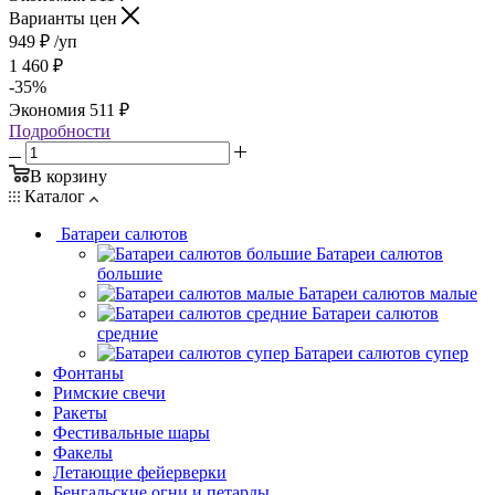
Варианты цен
949
₽
/уп
1 460
₽
-
35
%
Экономия
511
₽
Подробности
В корзину
Каталог
Батареи салютов
Батареи салютов
большие
Батареи салютов малые
Батареи салютов
средние
Батареи салютов супер
Фонтаны
Римские свечи
Ракеты
Фестивальные шары
Факелы
Летающие фейерверки
Бенгальские огни и петарды