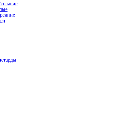
 большие
алые
средние
пер
петарды