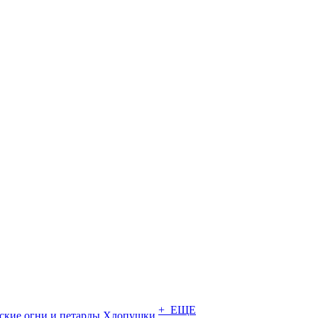
+ ЕЩЕ
ские огни и петарды
Хлопушки