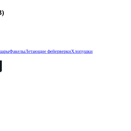
3)
шары
Факелы
Летающие фейерверки
Хлопушки