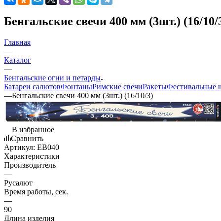
Бенгальские свечи 400 мм (3шт.) (16/10/
Главная
—
Каталог
—
Бенгальские огни и петарды
Батареи салютов
Фонтаны
Римские свечи
Ракеты
Фестивальные 
—
Бенгальские свечи 400 мм (3шт.) (16/10/3)
В избранное
Сравнить
Артикул:
EB040
Характеристики
Производитель
—
Русалют
Время работы, сек.
—
90
Длина изделия