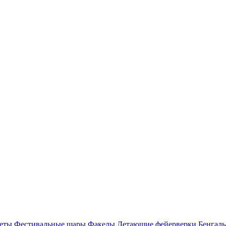
еты
Фестивальные шары
Факелы
Летающие фейерверки
Бенгаль