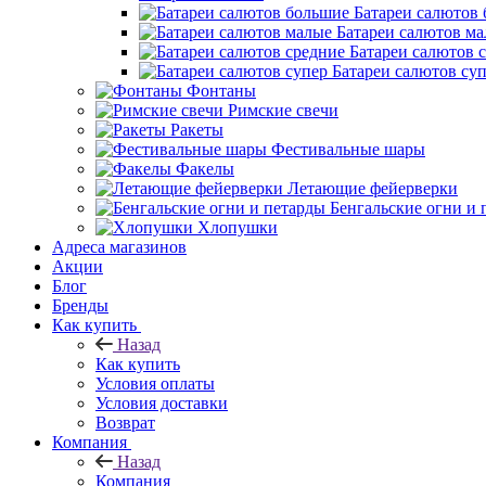
Батареи салютов
Батареи салютов м
Батареи салютов 
Батареи салютов су
Фонтаны
Римские свечи
Ракеты
Фестивальные шары
Факелы
Летающие фейерверки
Бенгальские огни и 
Хлопушки
Адреса магазинов
Акции
Блог
Бренды
Как купить
Назад
Как купить
Условия оплаты
Условия доставки
Возврат
Компания
Назад
Компания