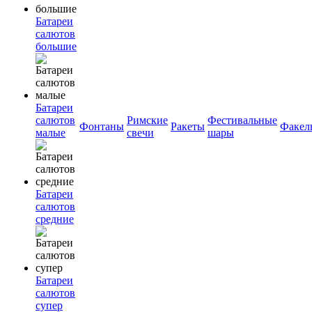
Батареи
салютов
большие
Батареи
салютов
Римские
Фестивальные
Фонтаны
Ракеты
Факел
малые
свечи
шары
Батареи
салютов
средние
Батареи
салютов
супер