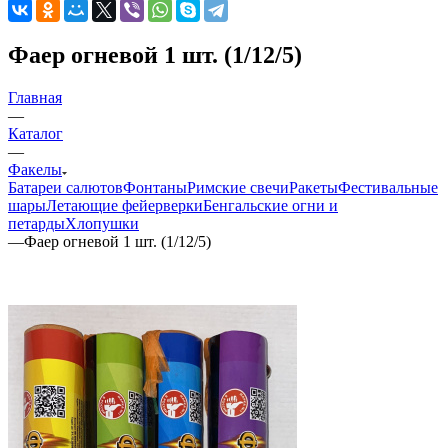
Фаер огневой 1 шт. (1/12/5)
Главная
—
Каталог
—
Факелы
Батареи салютов
Фонтаны
Римские свечи
Ракеты
Фестивальные
шары
Летающие фейерверки
Бенгальские огни и
петарды
Хлопушки
—
Фаер огневой 1 шт. (1/12/5)