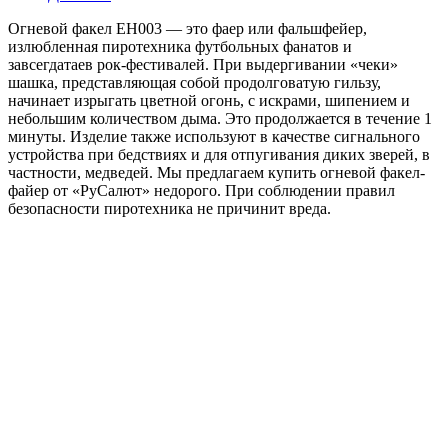
Огневой факел EH003 — это фаер или фальшфейер,
излюбленная пиротехника футбольных фанатов и
завсегдатаев рок-фестивалей. При выдергивании «чеки»
шашка, представляющая собой продолговатую гильзу,
начинает изрыгать цветной огонь, с искрами, шипением и
небольшим количеством дыма. Это продолжается в течение 1
минуты. Изделие также используют в качестве сигнального
устройства при бедствиях и для отпугивания диких зверей, в
частности, медведей. Мы предлагаем купить огневой факел-
файер от «РуСалют» недорого. При соблюдении правил
безопасности пиротехника не причинит вреда.