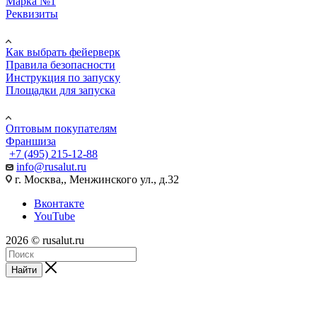
Марка №1
Реквизиты
ПОМОЩЬ
Как выбрать фейерверк
Правила безопасности
Инструкция по запуску
Площадки для запуска
Юр. лицам
Оптовым покупателям
Франшиза
+7 (495) 215-12-88
info@rusalut.ru
г. Москва,, Менжинского ул., д.32
Вконтакте
YouTube
2026 © rusalut.ru
Найти