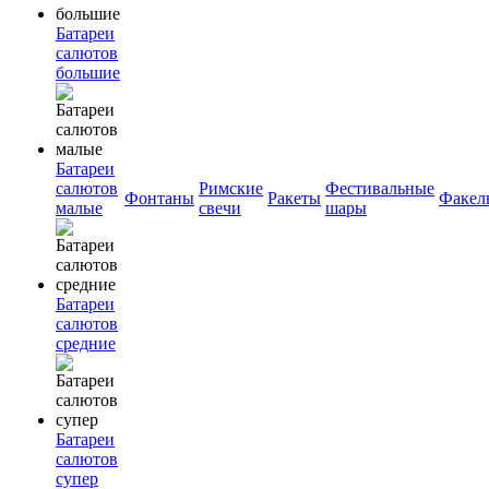
Батареи
салютов
большие
Батареи
салютов
Римские
Фестивальные
Фонтаны
Ракеты
Факел
малые
свечи
шары
Батареи
салютов
средние
Батареи
салютов
супер